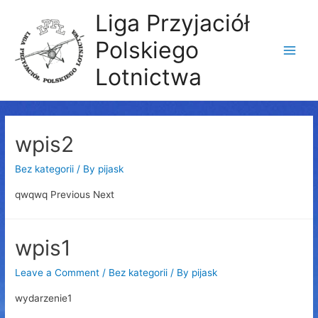
Liga Przyjaciół
Polskiego
Main
Lotnictwa
Men
wpis2
Bez kategorii
/ By
pijask
qwqwq Previous Next
wpis1
Leave a Comment
/
Bez kategorii
/ By
pijask
wydarzenie1